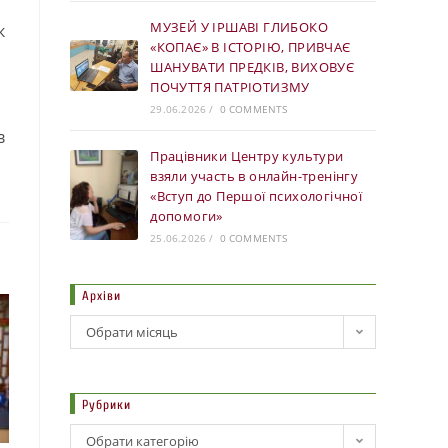
МУЗЕЙ У ІРШАВІ ГЛИБОКО
к
«КОПАЄ» В ІСТОРІЮ, ПРИВЧАЄ
ШАНУВАТИ ПРЕДКІВ, ВИХОВУЄ
ПОЧУТТЯ ПАТРІОТИЗМУ
29.06.2026
/
0 COMMENTS
в
Працівники Центру культури
взяли участь в онлайн-тренінгу
«Вступ до Першої психологічної
допомоги»
25.06.2026
/
0 COMMENTS
Архіви
Обрати місяць
Рубрики
Обрати категорію