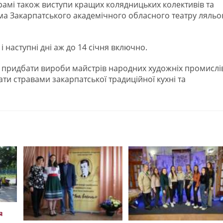
рамі також виступи кращих колядницьких колективів та
ама Закарпатського академічного обласного театру ляльо
і наступні дні аж до 14 січня включно.
ь придбати вироби майстрів народних художніх промислі
ти стравами закарпатської традиційної кухні та
я