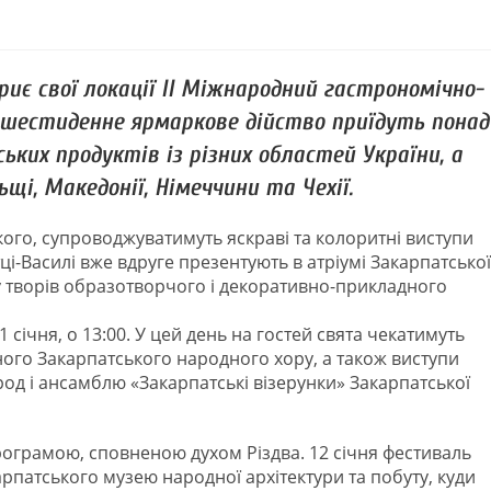
криє свої локації II Міжнародний гастрономічно-
 шестиденне ярмаркове дійство приїдуть понад
ських продуктів із різних областей України, а
щі, Македонії, Німеччини та Чехії.
ого, супроводжуватимуть яскраві та колоритні виступи
тці-Василі вже вдруге презентують в атріумі Закарпатської
у творів образотворчого і декоративно-прикладного
 січня, о 13:00. У цей день на гостей свята чекатимуть
ого Закарпатського народного хору, а також виступи
ород і ансамблю «Закарпатські візерунки» Закарпатської
рограмою, сповненою духом Різдва. 12 січня фестиваль
карпатського музею народної архітектури та побуту, куди