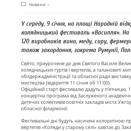
Новини
У середу, 9 січня, на площі Народній від
колядницький фестиваль «Василля». На
120 виробників вина, меду, сиру, фермер
також закордоння, зокрема Румунії, Поль
Свято, приурочене до дня Святого Василя Велик
колядницьких гуртів і вертепів, а талановиті ми
облдержадміністрації та обласної ради виставк
мистецтва (відкриття 11 січня об 11:00).
Офіційний старт фестивалю дадуть у п’ятницю, 11
концертна програма від Заслуженого академічн
дитячих колективів освітніх закладів міста Ужг
обласної філармонії.
Фестивальні дні будуть насичені колоритною п
вертепів «Коляди у старому селі» завітає до За