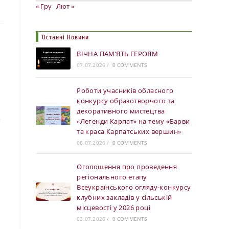
« Гру
Лют »
Останні Новини
ВІЧНА ПАМ’ЯТЬ ГЕРОЯМ
07.07.2026
/
0 COMMENTS
Роботи учасників обласного
конкурсу образотворчого та
декоративного мистецтва
«Легенди Карпат» на тему «Барви
та краса Карпатських вершин»
06.07.2026
/
0 COMMENTS
Оголошення про проведення
регіонального етапу
Всеукраїнського огляду-конкурсу
клубних закладів у сільській
місцевості у 2026 році
03.07.2026
/
0 COMMENTS