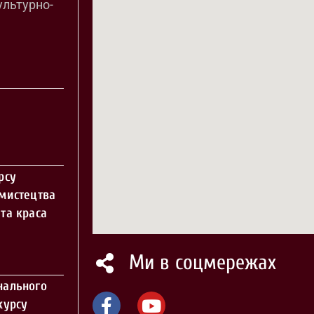
ультурно-
рсу
 мистецтва
та краса
Ми в соцмережах
нального
курсу