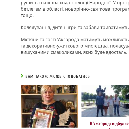
рушить святкова хода з площі Народної. У прог
бетлегемів області, новорічно-святкова прогр
тощо.
Колядування, дитячі ігри та забави триватимуть 
Містяни та гості Ужгорода матимуть можливіст
та декоративно-ужиткового мистецтва, поласува
вишуканими смаколиками, яких буде вдосталь.
ВАМ ТАКОЖ МОЖЕ СПОДОБАТИСЬ
В Ужгороді відбулис