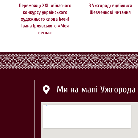
Переможці ХХІІ обласного
В Ужгороді відбулися
конкурсу українського
Шевченкові читання
художнього слова імені
Івана Ірлявського «Моя
весна»
Ми на мапі Ужгорода