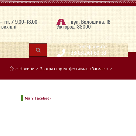
 – пт. / 9.00–18.00
вул. Волошина, 18
– вихідні
Ужгород, 88000
|
телефонуйте
+38(0312)61-60-33
>
Новини
>
Завтра стартує фестиваль «Василля»
>
Ми У Facebook