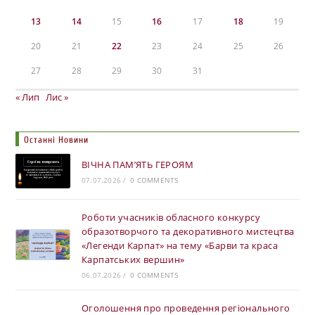
13
14
15
16
17
18
19
20
21
22
23
24
25
26
27
28
29
30
31
« Лип
Лис »
Останні Новини
ВІЧНА ПАМ’ЯТЬ ГЕРОЯМ
07.07.2026
/
0 COMMENTS
Роботи учасників обласного конкурсу
образотворчого та декоративного мистецтва
«Легенди Карпат» на тему «Барви та краса
Карпатських вершин»
06.07.2026
/
0 COMMENTS
Оголошення про проведення регіонального