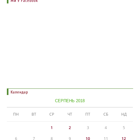
Ми У Facebook
Календар
СЕРПЕНЬ 2018
ПН
ВТ
СР
ЧТ
ПТ
СБ
НД
1
2
3
4
5
6
7
8
9
10
11
12