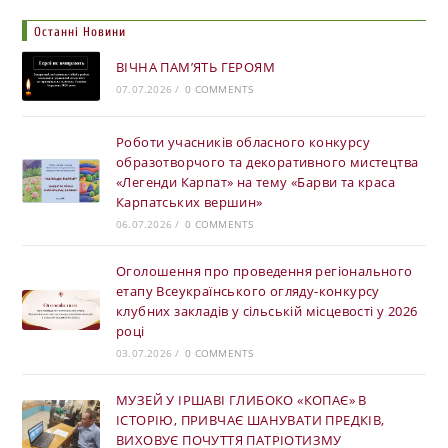
Останні Новини
ВІЧНА ПАМ’ЯТЬ ГЕРОЯМ
07.07.2026
/
0 COMMENTS
Роботи учасників обласного конкурсу
образотворчого та декоративного мистецтва
«Легенди Карпат» на тему «Барви та краса
Карпатських вершин»
06.07.2026
/
0 COMMENTS
Оголошення про проведення регіонального
етапу Всеукраїнського огляду-конкурсу
клубних закладів у сільській місцевості у 2026
році
03.07.2026
/
0 COMMENTS
МУЗЕЙ У ІРШАВІ ГЛИБОКО «КОПАЄ» В
ІСТОРІЮ, ПРИВЧАЄ ШАНУВАТИ ПРЕДКІВ,
ВИХОВУЄ ПОЧУТТЯ ПАТРІОТИЗМУ