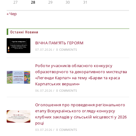
27
28
29
30
31
« Чер
Останні Новини
ВІЧНА ПАМ’ЯТЬ ГЕРОЯМ
07.07.2026
/
0 COMMENTS
Роботи учасників обласного конкурсу
образотворчого та декоративного мистецтва
«Легенди Карпат» на тему «Барви та краса
Карпатських вершин»
06.07.2026
/
0 COMMENTS
Оголошення про проведення регіонального
етапу Всеукраїнського огляду-конкурсу
клубних закладів у сільській місцевості у 2026
році
03.07.2026
/
0 COMMENTS