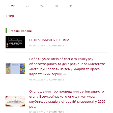
27
28
29
30
31
« Чер
Останні Новини
ВІЧНА ПАМ’ЯТЬ ГЕРОЯМ
07.07.2026
/
0 COMMENTS
Роботи учасників обласного конкурсу
образотворчого та декоративного мистецтва
«Легенди Карпат» на тему «Барви та краса
Карпатських вершин»
06.07.2026
/
0 COMMENTS
Оголошення про проведення регіонального
етапу Всеукраїнського огляду-конкурсу
клубних закладів у сільській місцевості у 2026
році
03.07.2026
/
0 COMMENTS