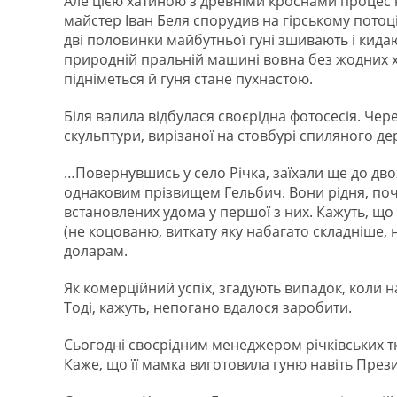
Але цією хатиною з древніми кроснами процес н
майстер Іван Беля спорудив на гірському потоці
дві половинки майбутньої гуні зшивають і кида
природній пральній машині вовна без жодних хі
підніметься й гуня стане пухнастою.
Біля валила відбулася своєрідна фотосесія. Чер
скульптури, вирізаної на стовбурі спиляного де
…Повернувшись у село Річка, заїхали ще до двох
однаковим прізвищем Гельбич. Вони рідня, поча
встановлених удома у першої з них. Кажуть, що 
(не коцованю, виткату яку набагато складніше, 
доларам.
Як комерційний успіх, згадують випадок, коли 
Тоді, кажуть, непогано вдалося заробити.
Сьогодні своєрідним менеджером річківських тк
Каже, що її мамка виготовила гуню навіть През