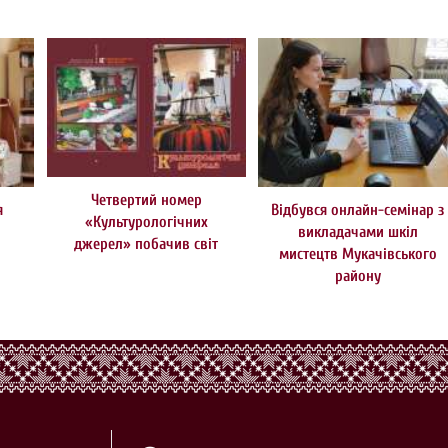
Четвертий номер
я
Відбувся онлайн-семінар з
«Культурологічних
викладачами шкіл
джерел» побачив світ
мистецтв Мукачівського
району