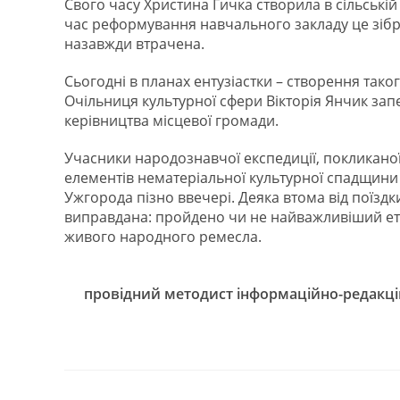
Свого часу Христина Гичка створила в сільські
час реформування навчального закладу це зібр
назавжди втрачена.
Сьогодні в планах ентузіастки – створення таког
Очільниця культурної сфери Вікторія Янчик зап
керівництва місцевої громади.
Учасники народознавчої експедиції, покликано
елементів нематеріальної культурної спадщини 
Ужгорода пізно ввечері. Деяка втома від поїзд
виправдана: пройдено чи не найважливіший ет
живого народного ремесла.
провідний методист інформаційно-редакці