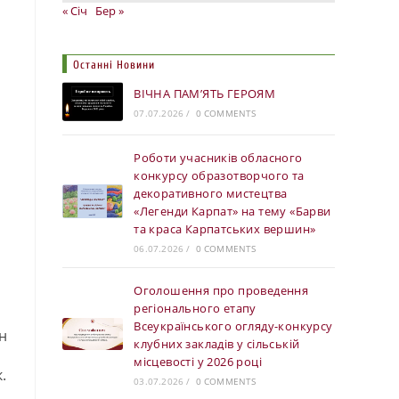
« Січ
Бер »
Останні Новини
ВІЧНА ПАМ’ЯТЬ ГЕРОЯМ
07.07.2026
/
0 COMMENTS
Роботи учасників обласного
конкурсу образотворчого та
декоративного мистецтва
«Легенди Карпат» на тему «Барви
та краса Карпатських вершин»
06.07.2026
/
0 COMMENTS
Оголошення про проведення
регіонального етапу
Всеукраїнського огляду-конкурсу
н
клубних закладів у сільській
місцевості у 2026 році
.
03.07.2026
/
0 COMMENTS