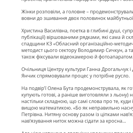
Жінки розповіли, а головне – продемонстрували 
вовни до зшивання двох половинок майбутньої г
Христина Василівна, поетка в глибині душі, суп
публікації) віршованими рядками, які сама й ск
спадщини КЗ «Обласний організаційно-методич
методист цього сектору Володимир Сичкун, а та
також фіксували відеокамерою й фотоапаратом
Очільниця Центру культури Ганна Дрогальчук і 
Янчик спрямовували процес у потрібне русло.
На подвір’ї Олена Бута продемонструвала, як го
купують готові, а раніше виготовляли з льону) 
настільки складною, що самі слова про те, куди 
вищою математикою. «Бо як неправильно наснує
Петрівна. Нитяну основу разом із ціпками нав’я
нав’язування ниток можна сідати за кросна…