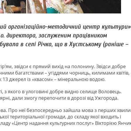
ний організаційно-методичний центр культури»
в.о. директора, заслуженим працівником
увала в селі Річка, що в Хустському (раніше –
’ям, звідси є прямий вихід на полонину. Звідси добре
нними багатствами – угіддями чорниць, килимами квітів,
аж 13 джерел із «квасом» – мінеральною водою.
і, з якого в улоговині добре видно селище Воловець.
’ярні, дали змогу перепочити в дорозі від Ужгорода.
ова. Про неї безпосередньо зайшла мова з перших хвили
кої територіальної громади, до складу якої входить і
кладу «Центр надання культурних послуг» Вікторією Янчик