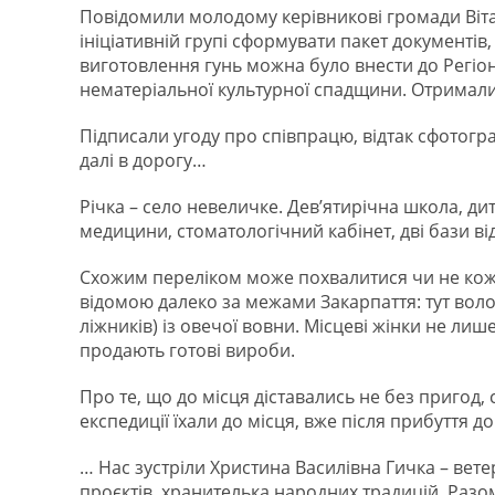
Повідомили молодому керівникові громади Віт
ініціативній групі сформувати пакет документів,
виготовлення гунь можна було внести до Регіо
нематеріальної культурної спадщини. Отримали
Підписали угоду про співпрацю, відтак сфотограф
далі в дорогу…
Річка – село невеличке. Дев’ятирічна школа, ди
медицини, стоматологічний кабінет, дві бази ві
Схожим переліком може похвалитися чи не кожне
відомою далеко за межами Закарпаття: тут воло
ліжників) із овечої вовни. Місцеві жінки не лиш
продають готові вироби.
Про те, що до місця діставались не без пригод, 
експедиції їхали до місця, вже після прибуття д
… Нас зустріли Христина Василівна Гичка – вете
проєктів, хранителька народних традицій. Разом