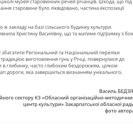
й школі музей старовинних речей річанців. Шкода, що під
ання старовини було ліквідовано, частина експозиції
о ж закладу на базі сільського будинку культури.
евнила Христину Василівну, що та матиме підтримку з бо
ї збагатити Регіональний та Національний переліки
традицією виготовлення гунь у Річці, повернулися до
ки в глибинку, часто глибоким бездоріжжям, цілком
ап дороги, яка завершиться визнанням унікального,
Василь БЕДЗІ
йного сектору КЗ «Обласний організаційно-методични
центр культури» Закарпатської обласної рад
фото автор