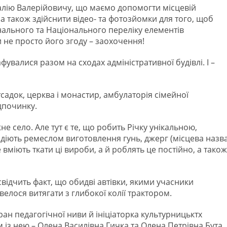
алію Валерійовичу, що маємо допомогти місцевій
 а також здійснити відео- та фотозйомки для того, щоб
нального та Національного переліку елементів
 не просто його згоду – заохочення!
увалися разом на сходах адміністративної будівлі. І –
тсадок, церква і монастир, амбулаторія сімейної
дпочинку.
 село. Але тут є те, що робить Річку унікальною,
діють ремеслом виготовлення гунь, джерг (місцева назв
е вміють ткати ці вироби, а й роблять це постійно, а також
свідчить факт, що обидві автівки, якими учасники
овелося витягати з глибокої колії трактором.
ран педагогічної ниви й ініціаторка культурницьктх
 із нею – Олена Василівна Гичка та Олена Петрівна Бута.