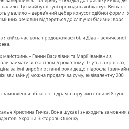
е завершився. Попереду – поїздка до присілку Річки, де
 валило. Тут майбутні гуні проходять «обкатку». Виткані
ють у валило – дерев’яний цебер конусоподібної форми. 
мічних речовин відпереться до сліпучої білизни; ворс
ез якийсь час вона продовжилася біля Діда – величезної
рева.
 майстринь – Ганни Василівни та Марії Іванівни з
ли займатися ткацтвом 6 років тому. Тчуть на кроснах,
ціна за їхні вироби останні роки дещо підросла і звичайн
ніж звичайну) можна продати за суму, еквівалентну 200
на замовлення обласного драмтеатру виготовили 8 гунь.
аль є Христина Гичка. Вона шукає і знаходить замовників
идентові України Вікторові Ющенку.