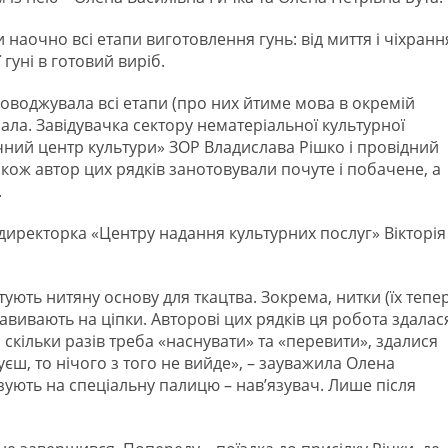
наочно всі етапи виготовлення гунь: від миття і чіхранн
уні в готовий виріб.
роводжувала всі етапи (про них йтиме мова в окремій
лала. Завідувачка сектору нематеріальної культурної
ний центр культури» ЗОР Владислава Рішко і провідний
кож автор цих рядків занотовували почуте і побачене, а
.
директорка «Центру надання культурних послуг» Вікторія
тують нитяну основу для ткацтва. Зокрема, нитки (їх тепе
навивають на ціпки. Авторові цих рядків ця робота здалас
і скільки разів треба «наснувати» та «перевити», здалися
ш, то нічого з того не вийде», – зауважила Олена
зують на спеціальну палицю – нав’язувач. Лише після