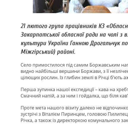
21 лютого група працівників КЗ «Облас
Закарпатської обласної ради на чолі з 
культури України Ганною Дрогальчук поб
Міжгірський) районі.
Село примостилося під самим Боржавським нагір
видно найбільші вершини Боржави, з її незліче
цілющих рослин. Із глибин землі в Річці б’ють 
Перша зупинка нашої експедиції – кава на хребт
Смачний напій, а за ним і гойдалка, що біля кав
Проте мета нашого візиту далеко не відпочинк
зустрічі з Віталієм Пиринцем, головою Пилипець
Річка, а також із директоркою комунального за