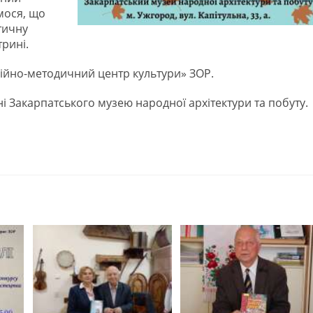
ємося, що
тичну
рині.
ційно-методичний центр культури» ЗОР.
і Закарпатського музею народної архітектури та побуту.