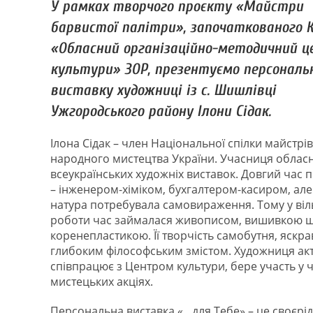
У рамках творчого проєкту «Майстри
барвистої палітри», започаткованого 
«Обласний організаційно-методичний 
культури» ЗОР, презентуємо персональ
виставку художниці із с. Шишлівці
Ужгородського району Ілони Сідак.
Ілона Сідак – член Національної спілки майстрів
народного мистецтва України. Учасниця обласн
всеукраїнських художніх виставок. Довгий час
– інженером-хіміком, бухгалтером-касиром, але
натура потребувала самовираження. Тому у віл
роботи час займалася живописом, вишивкою 
коренепластикою. Її творчість самобутня, яскра
глибоким філософським змістом. Художниця ак
співпрацює з Центром культури, бере участь у
мистецьких акціях.
Персональна виставка «…для Тебе» – це своєрі