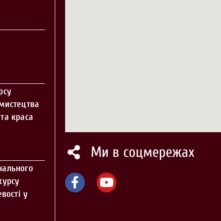
рсу
 мистецтва
та краса
Ми в соцмережах
нального
курсу
вості у