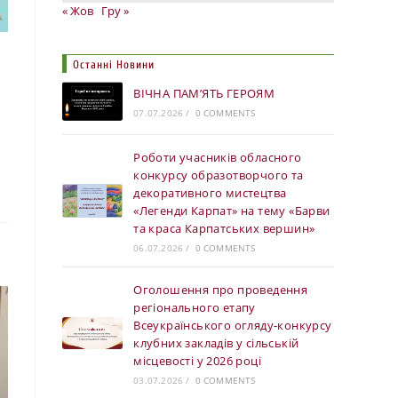
« Жов
Гру »
Останні Новини
ВІЧНА ПАМ’ЯТЬ ГЕРОЯМ
07.07.2026
/
0 COMMENTS
Роботи учасників обласного
конкурсу образотворчого та
декоративного мистецтва
«Легенди Карпат» на тему «Барви
та краса Карпатських вершин»
06.07.2026
/
0 COMMENTS
Оголошення про проведення
регіонального етапу
Всеукраїнського огляду-конкурсу
клубних закладів у сільській
місцевості у 2026 році
03.07.2026
/
0 COMMENTS