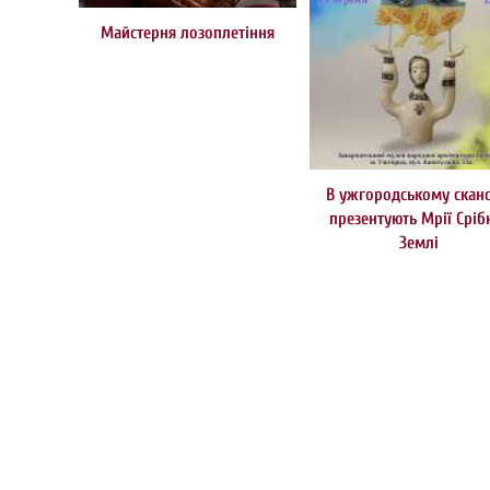
Майстерня лозоплетіння
В ужгородському сканс
презентують Мрії Сріб
Землі