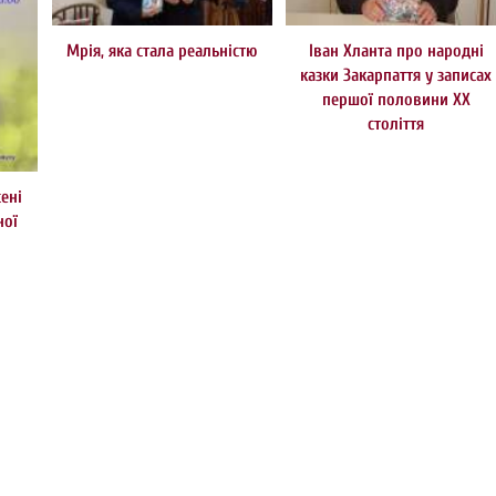
Мрія, яка стала реальністю
Іван Хланта про народні
казки Закарпаття у записах
першої половини ХХ
століття
ені
ної