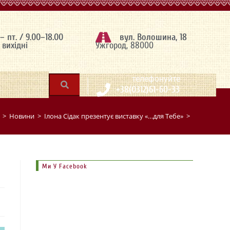
 – пт. / 9.00–18.00
вул. Волошина, 18
– вихідні
Ужгород, 88000
|
телефонуйте
+38(0312)61-60-33
>
Новини
>
Ілона Сідак презентує виставку «…для Тебе»
>
Ми У Facebook