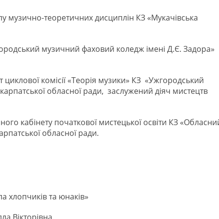
ілу музично-теоретичних дисциплін КЗ «Мукачівська
городський музичний фаховий коледж імені Д.Є. Задора»
 циклової комісії «Теорія музики» КЗ «Ужгородський
карпатської обласної ради, заслужений діяч мистецтв
ного кабінету початкової мистецької освіти КЗ «Обласни
арпатської обласної ради.
а хлопчиків та юнаків»
ла Вікторівна.