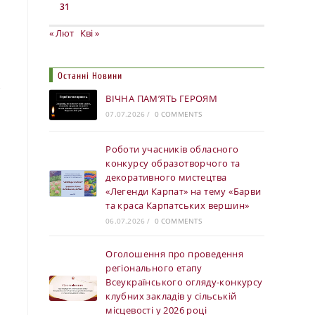
31
« Лют
Кві »
Останні Новини
ВІЧНА ПАМ’ЯТЬ ГЕРОЯМ
07.07.2026
/
0 COMMENTS
Роботи учасників обласного
конкурсу образотворчого та
декоративного мистецтва
«Легенди Карпат» на тему «Барви
та краса Карпатських вершин»
06.07.2026
/
0 COMMENTS
Оголошення про проведення
регіонального етапу
Всеукраїнського огляду-конкурсу
клубних закладів у сільській
місцевості у 2026 році