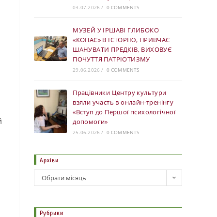
03.07.2026
/
0 COMMENTS
МУЗЕЙ У ІРШАВІ ГЛИБОКО
«КОПАЄ» В ІСТОРІЮ, ПРИВЧАЄ
ШАНУВАТИ ПРЕДКІВ, ВИХОВУЄ
ПОЧУТТЯ ПАТРІОТИЗМУ
29.06.2026
/
0 COMMENTS
Працівники Центру культури
взяли участь в онлайн-тренінгу
«Вступ до Першої психологічної
й
допомоги»
25.06.2026
/
0 COMMENTS
Архіви
Обрати місяць
Рубрики