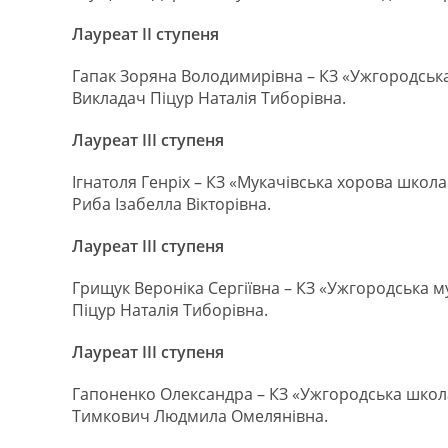
Лауреат ІІ ступеня
Гапак Зоряна Володимирівна – КЗ «Ужгородська
Викладач Піцур Наталія Тиборівна.
Лауреат ІІІ ступеня
Ігнатоля Генріх – КЗ «Мукачівська хорова школа
Риба Ізабелла Вікторівна.
Лауреат ІІІ ступеня
Грищук Вероніка Сергіївна – КЗ «Ужгородська 
Піцур Наталія Тиборівна.
Лауреат ІІІ ступеня
Гапоненко Олександра – КЗ «Ужгородська школа
Тимкович Людмила Омелянівна.