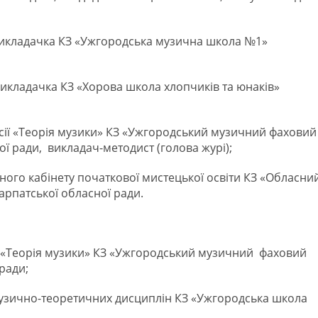
, викладачка КЗ «Ужгородська музична школа №1»
, викладачка КЗ «Хорова школа хлопчиків та юнаків»
ісії «Теорія музики» КЗ «Ужгородський музичний фаховий
ої ради, викладач-методист (голова журі);
ного кабінету початкової мистецької освіти КЗ «Обласни
арпатської обласної ради.
сії «Теорія музики» КЗ «Ужгородський музичний фаховий
ради;
 музично-теоретичних дисциплін КЗ «Ужгородська школа