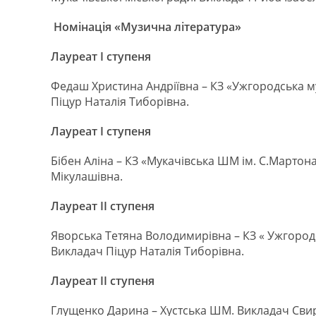
Номінація «Музична література»
Лауреат І ступеня
Федаш Христина Андріївна – КЗ «Ужгородська м
Піцур Наталія Тиборівна.
Лауреат І ступеня
Бібен Аліна – КЗ «Мукачівська ШМ ім. С.Мартона
Мікулашівна.
Лауреат ІІ ступеня
Яворська Тетяна Володимирівна – КЗ « Ужгород
Викладач Піцур Наталія Тиборівна.
Лауреат ІІ ступеня
Глущенко Дарина – Хустська ШМ. Викладач Сви