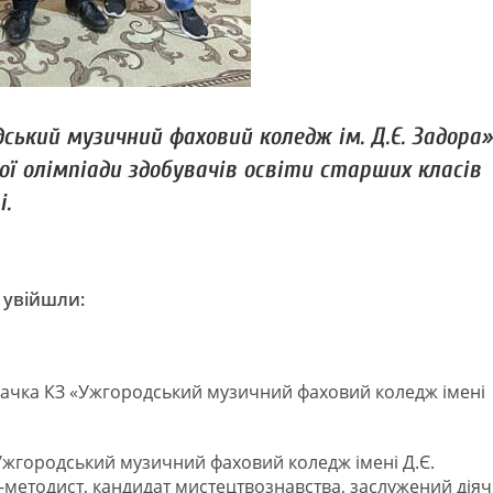
дський музичний фаховий коледж ім. Д.Є. Задора»
ї олімпіади здобувачів освіти старших класів
.
о увійшли:
дачка КЗ «Ужгородський музичний фаховий коледж імені
Ужгородський музичний фаховий коледж імені Д.Є.
-методист, кандидат мистецтвознавства, заслужений діяч