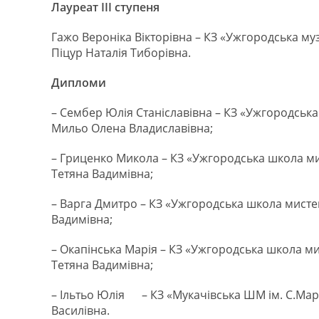
Лауреат ІІІ ступеня
Гажо Вероніка Вікторівна – КЗ «Ужгородська м
Піцур Наталія Тиборівна.
Дипломи
– Сембер Юлія Станіславівна – КЗ «Ужгородськ
Мильо Олена Владиславівна;
– Гриценко Микола – КЗ «Ужгородська школа ми
Тетяна Вадимівна;
– Варга Дмитро – КЗ «Ужгородська школа мисте
Вадимівна;
– Окапінська Марія – КЗ «Ужгородська школа ми
Тетяна Вадимівна;
– Ільтьо Юлія – КЗ «Мукачівська ШМ ім. С.Март
Василівна.