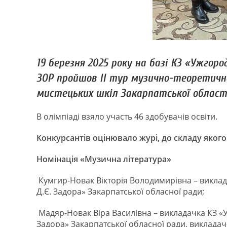
19 березня 2025 року на базі КЗ «Ужгоро
ЗОР пройшов ІІ тур музично-теоретично
мистецьких шкіл Закарпатської області
В олімпіаді взяло участь 46 здобувачів освіти.
Конкурсантів оцінювало журі, до складу яког
Номінація «Музична література»
Кумгир-Новак Вікторія Володимирівна – викла
Д.Є. Задора» Закарпатської обласної ради;
Мадяр-Новак Віра Василівна – викладачка КЗ «
Задора» Закарпатської обласної ради, викладач