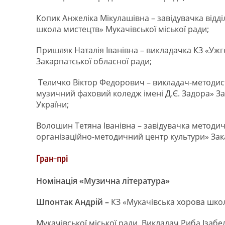
Копик Анжеліка Мікулашівна – завідувачка відд
школа мистецтв» Мукачівської міської ради;
Пришляк Наталія Іванівна – викладачка КЗ «Уж
Закарпатської обласної ради;
Теличко Віктор Федорович – викладач-методист
музичний фаховий коледж імені Д.Є. Задора» За
України;
Волошин Тетяна Іванівна – завідувачка методич
організаційно-методичний центр культури» Зак
Гран-прі
Номінація «Музична література»
Шпонтак Андрій –
КЗ «Мукачівська хорова школ
Мукачівської міської ради. Викладач Риба Ізабел