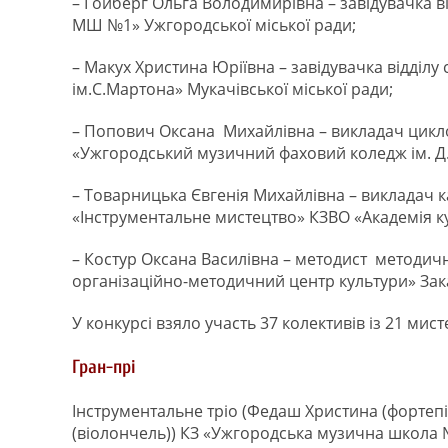
– Гойберг Ольга Володимирівна – завідувачка в
МШ №1» Ужгородської міської ради;
– Макух Христина Юріївна – завідувачка відділ
ім.С.Мартона» Мукачівської міської ради;
– Попович Оксана Михайлівна – викладач циклов
«Ужгородський музичний фаховий коледж ім. Д.
– Товарницька Євгенія Михайлівна – викладач к
«Інструментальне мистецтво» КЗВО «Академія ку
– Костур Оксана Василівна – методист методичн
організаційно-методичний центр культури» Зак
У конкурсі взяло участь 37 колективів із 21 мис
Гран-прі
Інструментальне тріо (Федаш Христина (фортепіа
(віолончель)) КЗ «Ужгородська музична школа №