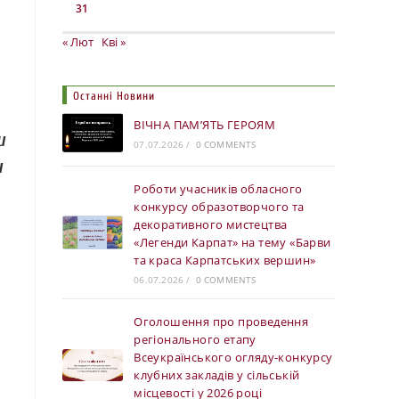
31
« Лют
Кві »
Останні Новини
ВІЧНА ПАМ’ЯТЬ ГЕРОЯМ
и
07.07.2026
/
0 COMMENTS
и
Роботи учасників обласного
конкурсу образотворчого та
декоративного мистецтва
«Легенди Карпат» на тему «Барви
та краса Карпатських вершин»
06.07.2026
/
0 COMMENTS
Оголошення про проведення
регіонального етапу
Всеукраїнського огляду-конкурсу
клубних закладів у сільській
місцевості у 2026 році