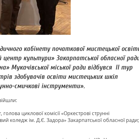
одичного кабінету початкової мистецької освіт
й центр культури» Закарпатської обласної рад
а» Мукачівської міської ради відбувся ІІ тур
трів здобувачів освіти мистецьких шкіл
унно-смичкові інструменти».
війшли:
 голова циклової комісії «Оркестрові струнні
й коледж ім. Д.Є. Задора» Закарпатської обласної ради;