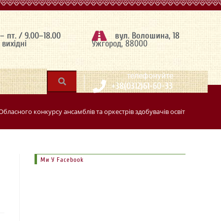
 – пт. / 9.00–18.00
вул. Волошина, 18
– вихідні
Ужгород, 88000
|
телефонуйте
+38(0312)61-60-33
Обласного конкурсу ансамблів та оркестрів здобувачів освіти мистецьк
Ми У Facebook