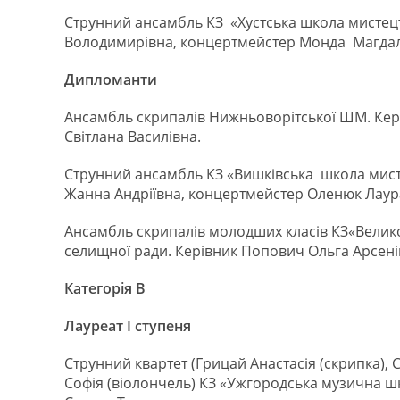
Струнний ансамбль КЗ «Хустська школа мистецтв
Володимирівна, концертмейстер Монда Магда
Дипломанти
Ансамбль скрипалів Нижньоворітської ШМ. Кер
Світлана Василівна.
Струнний ансамбль КЗ «Вишківська школа мисте
Жанна Андріївна, концертмейстер Оленюк Лаур
Ансамбль скрипалів молодших класів КЗ«Велик
селищної ради. Керівник Попович Ольга Арсен
Категорія В
Лауреат І ступеня
Струнний квартет (Грицай Анастасія (скрипка), 
Софія (віолончель) КЗ «Ужгородська музична шк