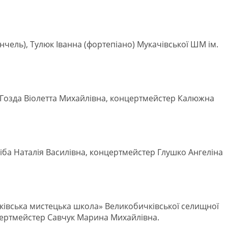
ончель), Тулюк Іванна (фортепіано) Мукачівської ШМ ім.
 Гозда Віолетта Михайлівна, концертмейстер Калюжна
іба Наталія Василівна, концертмейстер Глушко Ангеліна
ичківська мистецька школа» Великобичківської селищної
цертмейстер Савчук Марина Михайлівна.