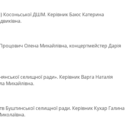
зія) Косоньської ДШМ. Керівник Баюс Катерина
двиківна.
 Процович Олена Михайлівна, концертмейстер Дарія
янської селищної ради». Керівник Варга Наталія
ла Михайлівна.
в Буштинської селищної ради. Керівник Кухар Галина
иколаївна.