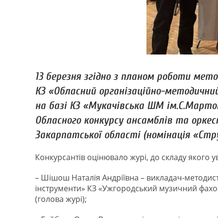
13 березня згідно з планом роботи мет
КЗ «Обласний організаційно-методични
на базі КЗ «Мукачівська ШМ ім.С.Мартон
Обласного конкурсу ансамблів та оркес
Закарпатської області (номінація «Стр
Конкурсантів оцінювало журі, до складу якого у
– Шішош Наталія Андріївна – викладач-методист,
інструменти» КЗ «Ужгородський музичний фахови
(голова журі);