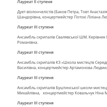
Лауреат ІІ ступеня
Дует віолончелістів (Баков Петра, Товт Анаста
Шандорівна, концертмейстер Потокі Ліліана Лю
Лауреат ІІІ ступеня
Ансамбль скрипалів Свалявської ШМ. Керівник
Романівна.
Лауреат ІІІ ступеня
Ансамбль скрипалів КЗ «Школа мистецтв Середн
Василівна, концертмейстер Артамонова Людми
Лауреат ІІІ ступеня
Ансамбль скрипалів Буштинської школи мистецт
Михайлівна, концертмейстер Ковальчук Ніна М
Лауреат ІІІ ступеня