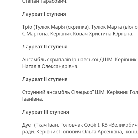
Степан Тарасович.
Лауреат І ступеня
Тріо (Тулюк Марія (скрипка), Тулюк Марта (віол
С.Мартона. Керівник Ковач Христина Юріївна.
Лауреат ІІ ступеня
Ансамбль скрипалів Іршавської ДШМ. Керівник
Наталія Олександрівна.
Лауреат ІІ ступеня
Струнний ансамбль Сілецької ШМ. Керівник Гол
Іванівна.
Лауреат ІІІ ступеня
Дует (Ткач Іван, Головчак Софія). КЗ «Великоб
ради. Керівник Попович Ольга Арсенівна, кон