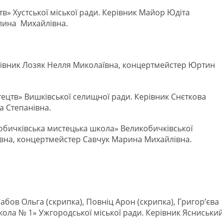
» Хустської міської ради. Керівник Майор Юдіта
лина Михайлівна.
івник Лозяк Нелля Миколаївна, концертмейстер Юртин
цтв» Вишківської селищної ради. Керівник Снєткова
а Степанівна.
обичківська мистецька школа» Великобичківської
івна, концертмейстер Савчук Марина Михайлівна.
Сабов Ольга (скрипка), Повніц Арон (скрипка), Григор’єва
ола № 1» Ужгородської міської ради. Керівник Ясниськи