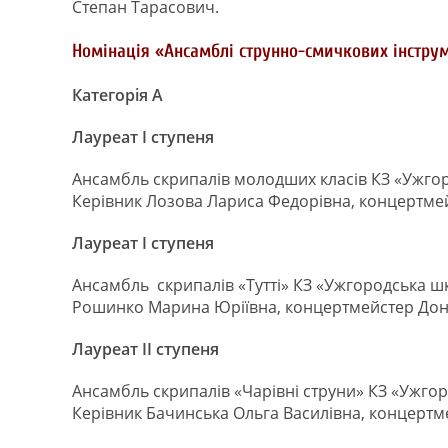
Степан Тарасович.
Номінація «Ансамблі струнно-смичкових інстру
Категорія А
Лауреат І ступеня
Ансамбль скрипалів молодших класів КЗ «Ужгор
Керівник Лозова Лариса Федорівна, концертме
Лауреат І ступеня
Ансамбль скрипалів «Тутті» КЗ «Ужгородська шк
Рошинко Марина Юріївна, концертмейстер Доне
Лауреат ІІ ступеня
Ансамбль скрипалів «Чарівні струни» КЗ «Ужгор
Керівник Бачинська Ольга Василівна, концертм