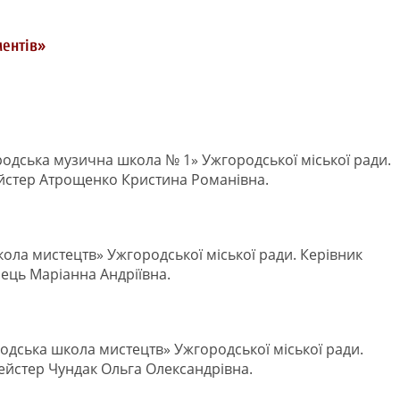
ментів»
одська музична школа № 1» Ужгородської міської ради.
йстер Атрощенко Кристина Романівна.
ола мистецтв» Ужгородської міської ради. Керівник
ць Маріанна Андріївна.
одська школа мистецтв» Ужгородської міської ради.
ейстер Чундак Ольга Олександрівна.