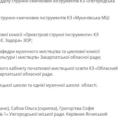
ідділу струнно-смичкових інструментів КЗ «Ужгородська
у струнно-смичкових інструментів КЗ «Мукачівська МШ
ої комісії «Оркестрові струнні інструменти» КЗ
Є. Задора» ЗОР;
афедри музичного мистецтва та циклової комісії
льтури і мистецтв» Закарпатської обласної ради;
ого кабінету початкової мистецької освіти КЗ «Обласний
арпатської обласної ради.
тецької школи та однієї музичної школи області.
но), Сабов Ольга (скрипка), Григор’єва Софія
 1» Ужгородської міської ради. Керівник Ясниський