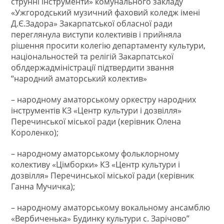
струнні інструменти» комунального закладу
«Ужгородський музичний фаховий коледж імені
Д.Є.Задора» Закарпатської обласної ради
переглянула виступи колективів і прийняла
рішення просити колегію департаменту культури,
національностей та релігій Закарпатської
облдержадміністрації підтвердити звання
“народний аматорський колектив»
– народному аматорському оркестру народних
інструментів КЗ «Центр культури і дозвілля»
Перечинської міської ради (керівник Олена
Короленко);
– народному аматорському фольклорному
колективу «Цімборки» КЗ «Центр культури і
дозвілля» Перечинської міської ради (керівник
Ганна Мучичка);
– народному аматорському вокальному ансамблю
«Вербиченька» Будинку культури с. Зарічово”