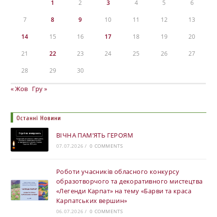
1
2
3
4
5
6
7
8
9
10
11
12
13
14
15
16
17
18
19
20
21
22
23
24
25
26
27
28
29
30
« Жов
Гру »
Останні Новини
ВІЧНА ПАМ’ЯТЬ ГЕРОЯМ
07.07.2026
/
0 COMMENTS
Роботи учасників обласного конкурсу
образотворчого та декоративного мистецтва
«Легенди Карпат» на тему «Барви та краса
Карпатських вершин»
06.07.2026
/
0 COMMENTS