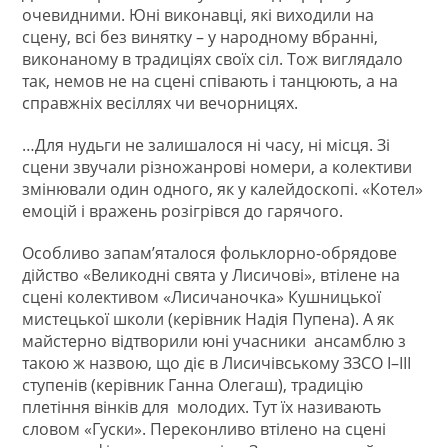
очевидними. Юні виконавці, які виходили на
сцену, всі без винятку – у народному вбранні,
виконаному в традиціях своїх сіл. Тож виглядало
так, немов не на сцені співають і танцюють, а на
справжніх весіллях чи вечорницях.
…Для нудьги не залишалося ні часу, ні місця. Зі
сцени звучали різножанрові номери, а колективи
змінювали один одного, як у калейдоскопі. «Котел»
емоцій і вражень розігрівся до гарячого.
Особливо запам’яталося фольклорно-обрядове
дійство «Великодні свята у Лисичові», втілене на
сцені колективом «Лисичаночка» Кушницької
мистецької школи (керівник Надія Пупена). А як
майстерно відтворили юні учасники ансамблю з
такою ж назвою, що діє в Лисичівському ЗЗСО І–ІІІ
ступенів (керівник Ганна Олегаш), традицію
плетіння вінків для молодих. Тут їх називають
словом «Гуски». Переконливо втілено на сцені