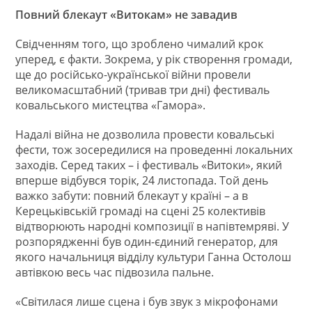
Повний блекаут «Витокам» не завадив
Свідченням того, що зроблено чималий крок
уперед, є факти. Зокрема, у рік створення громади,
ще до російсько-української війни провели
великомасштабний (тривав три дні) фестиваль
ковальського мистецтва «Гамора».
Надалі війна не дозволила провести ковальські
фести, тож зосередилися на проведенні локальних
заходів. Серед таких – і фестиваль «Витоки», який
вперше відбувся торік, 24 листопада. Той день
важко забути: повний блекаут у країні – а в
Керецьківській громаді на сцені 25 колективів
відтворюють народні композиції в напівтемряві. У
розпорядженні був один-єдиний генератор, для
якого начальниця відділу культури Ганна Остолош
автівкою весь час підвозила пальне.
«Світилася лише сцена і був звук з мікрофонами