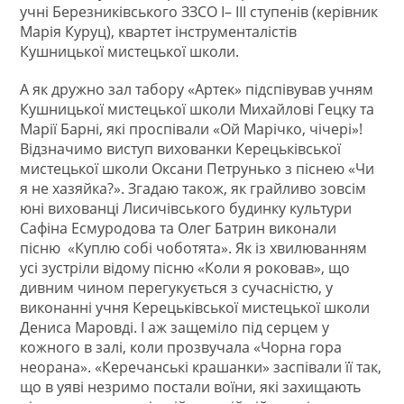
учні Березниківського ЗЗСО І– ІІІ ступенів (керівник
Марія Куруц), квартет інструменталістів
Кушницької мистецької школи.
А як дружно зал табору «Артек» підспівував учням
Кушницької мистецької школи Михайлові Гецку та
Марії Барні, які проспівали «Ой Марічко, чічері»!
Відзначимо виступ вихованки Керецьківської
мистецької школи Оксани Петрунько з піснею «Чи
я не хазяйка?». Згадаю також, як грайливо зовсім
юні вихованці Лисичівського будинку культури
Сафіна Есмуродова та Олег Батрин виконали
пісню «Куплю собі чоботята». Як із хвилюванням
усі зустріли відому пісню «Коли я роковав», що
дивним чином перегукується з сучасністю, у
виконанні учня Керецьківської мистецької школи
Дениса Маровді. І аж защеміло під серцем у
кожного в залі, коли прозвучала «Чорна гора
неорана». «Керечанські крашанки» заспівали її так,
що в уяві незримо постали воїни, які захищають