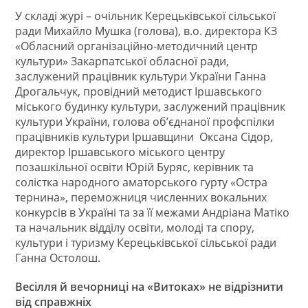
У складі журі – очільник Керецьківської сільської
ради Михайло Мушка (голова), в.о. директора КЗ
«Обласний організаційно-методичний центр
культури» Закарпатської обласної ради,
заслужений працівник культури України Ганна
Дрогальчук, провідний методист Іршавського
міського будинку культури, заслужений працівник
культури України, голова об’єднаної профспілки
працівників культури Іршавщини Оксана Сідор,
директор Іршавського міського центру
позашкільної освіти Юрій Буряс, керівник та
солістка народного аматорського гурту «Остра
тернина», переможниця численних вокальних
конкурсів в Україні та за її межами Андріана Матіко
та начальник відділу освіти, молоді та спору,
культури і туризму Керецьківської сільської ради
Ганна Остолош.
Весілля й вечорниці на «Витоках»
не відрізнити
від справжніх