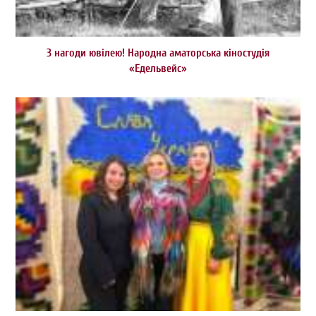
З нагоди ювілею! Народна аматорська кіностудія
«Едельвейс»