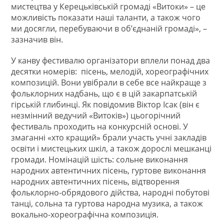
мистецтва у Керецьківській громаді «Витоки» – це
можливість показати наші таланти, а також чого
ми досягли, перебуваючи в об’єднаній громаді», –
зазначив він.
У канву фестивалю організатори вплели понад два
десятки номерів: пісень, мелодій, хореографічних
композицій. Вони увібрали в себе все найкраще з
фольклорних надбань, що є в цій закарпатській
гірській глибинці. Як повідомив Віктор Ісак (він є
незмінний ведучий «Витоків») цьогорічний
фестиваль проходить на конкурсній основі. У
змаганні «хто кращий» брали участь учні закладів
освіти і мистецьких шкіл, а також дорослі мешканці
громади. Номінацій шість: сольне виконання
народних автентичних пісень, гуртове виконання
народних автентичних пісень, відтворення
фольклорно-обрядового дійства, народні побутові
танці, сольна та гуртова народна музика, а також
вокально-хореографічна композиція.