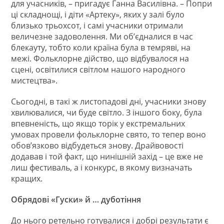
для учасників, – пригадує Ганна Василівна. – Попри
ці складнощі, і діти «Артеку», яких у залі було
близько трьохсот, і самі учасники отримали
величезне задоволення. Ми об’єдналися в час
блекауту, тобто коли країна була в темряві, на
межі. Фольклорне дійство, що відбувалося на
сцені, освітилися світлом нашого народного
мистецтва».
Сьогодні, в такі ж листопадові дні, учасники знову
хвилювалися, чи буде світло. З іншого боку, була
впевненість, що якщо торік у екстремальних
умовах провели фольклорне свято, то тепер воно
обов’язково відбудеться знову. Драйвовості
додавав і той факт, що нинішній захід – це вже не
лиш фестиваль, а і конкурс, в якому визначать
кращих.
Обрядові «Гуски» й … дуботіння
До нього ретельно готувалися і добрі результати є