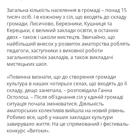
Загальна кількість населення в громаді – понад 15
тисяч осіб. І в кожному з сіл, що входять до складу
громади, Лисичово, Березники, Кушниця та
Керецьки, є великий заклади освіти, в останніх
двох – також і школи мистецтв. Звичайно, що
найбільший внесок у розвиток аматорства роблять
педагоги, заступники з виховної роботи
загальноосвітніх закладів, а також викладачі
мистецьких шкіл.
«Повинна визнати, що до створення громади
культура в наших чотирьох селах, що входять до її
складу, дещо занепала, – розповідала Ганна
Остолош. – Після об’єднання сіл у єдиній громаді
ситуація почала змінюватися. Діяльність
аматорських колективів вийшла на новий рівень.
Робимо все, щоб у наших закладах культури
завирувало життя. На це спрямований і фестиваль-
конкурс «Витоки».