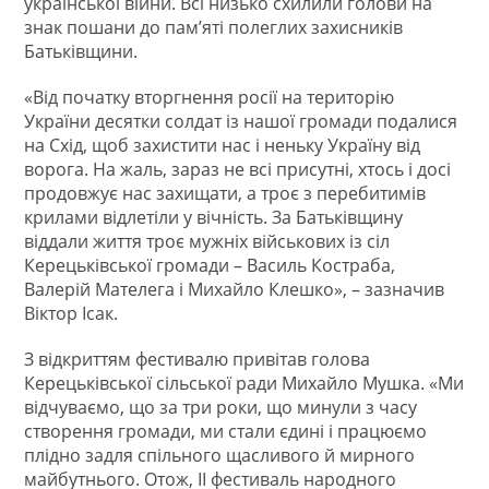
української війни. Всі низько схилили голови на
знак пошани до пам’яті полеглих захисників
Батьківщини.
«Від початку вторгнення росії на територію
України десятки солдат із нашої громади подалися
на Схід, щоб захистити нас і неньку Україну від
ворога. На жаль, зараз не всі присутні, хтось і досі
продовжує нас захищати, а троє з перебитимів
крилами відлетіли у вічність. За Батьківщину
віддали життя троє мужніх військових із сіл
Керецьківської громади – Василь Костраба,
Валерій Мателега і Михайло Клешко», – зазначив
Віктор Ісак.
З відкриттям фестивалю привітав голова
Керецьківської сільської ради Михайло Мушка. «Ми
відчуваємо, що за три роки, що минули з часу
створення громади, ми стали єдині і працюємо
плідно задля спільного щасливого й мирного
майбутнього. Отож, ІІ фестиваль народного