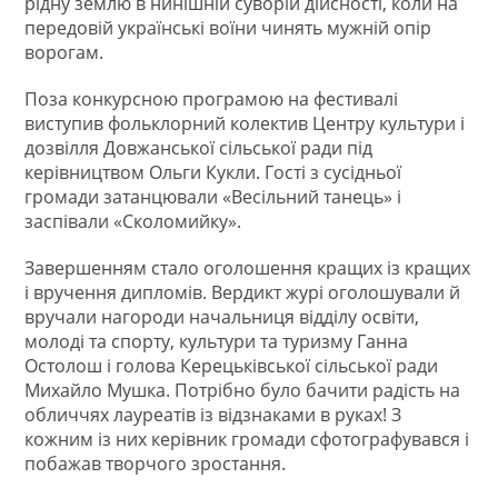
рідну землю в нинішній суворій дійсності, коли на
передовій українські воїни чинять мужній опір
ворогам.
Поза конкурсною програмою на фестивалі
виступив фольклорний колектив Центру культури і
дозвілля Довжанської сільської ради під
керівництвом Ольги Кукли. Гості з сусідньої
громади затанцювали «Весільний танець» і
заспівали «Сколомийку».
Завершенням стало оголошення кращих із кращих
і вручення дипломів. Вердикт журі оголошували й
вручали нагороди начальниця відділу освіти,
молоді та спорту, культури та туризму Ганна
Остолош і голова Керецьківської сільської ради
Михайло Мушка. Потрібно було бачити радість на
обличчях лауреатів із відзнаками в руках! З
кожним із них керівник громади сфотографувався і
побажав творчого зростання.