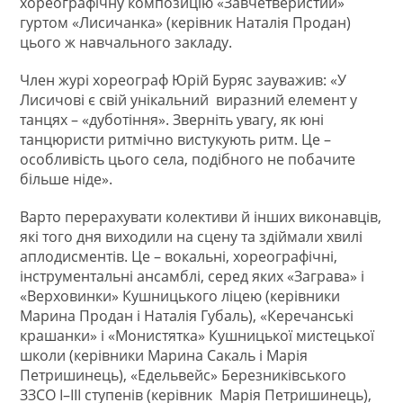
хореографічну композицію «Завчетверистий»
гуртом «Лисичанка» (керівник Наталія Продан)
цього ж навчального закладу.
Член журі хореограф Юрій Буряс зауважив: «У
Лисичові є свій унікальний виразний елемент у
танцях – «дуботіння». Зверніть увагу, як юні
танцюристи ритмічно вистукують ритм. Це –
особливість цього села, подібного не побачите
більше ніде».
Варто перерахувати колективи й інших виконавців,
які того дня виходили на сцену та здіймали хвилі
аплодисментів. Це – вокальні, хореографічні,
інструментальні ансамблі, серед яких «Заграва» і
«Верховинки» Кушницького ліцею (керівники
Марина Продан і Наталія Губаль), «Керечанські
крашанки» і «Монистятка» Кушницької мистецької
школи (керівники Марина Сакаль і Марія
Петришинець), «Едельвейс» Березниківського
ЗЗСО І–ІІІ ступенів (керівник Марія Петришинець),