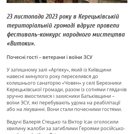
23 листопада 2023 року в Керецьківській
територіальній громаді вдруге провели
фестиваль-конкурс народного мистецтва
«Витоки».
Почесні гості – ветерани і воїни ЗСУ
У затишному залі «Артеку», який із Київщини
навесні минулого року переселився до
колишнього санаторію «Човен» у селі Березники
Керецьківської громади, разом із сотнями глядачів
зручно вмостилися і захисники Батьківщини –
воїни ЗСУ, які перебувають удома на реабілітації
або на лікуванні. Вони стали почесними гостями.
Ведучі Валерія Стецько та Віктор Ісак оголосили
хвилину жалоби за загиблими Героями російсько-