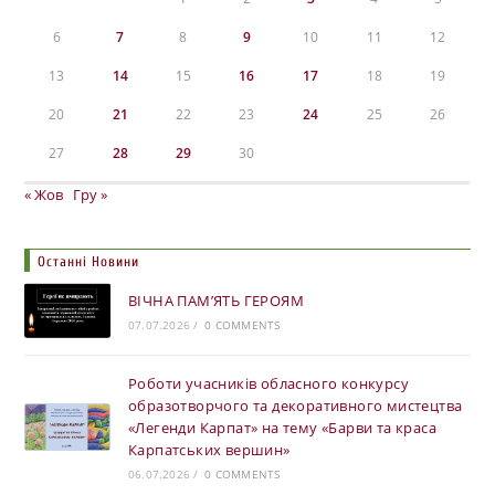
6
7
8
9
10
11
12
13
14
15
16
17
18
19
20
21
22
23
24
25
26
27
28
29
30
« Жов
Гру »
Останні Новини
ВІЧНА ПАМ’ЯТЬ ГЕРОЯМ
07.07.2026
/
0 COMMENTS
Роботи учасників обласного конкурсу
образотворчого та декоративного мистецтва
«Легенди Карпат» на тему «Барви та краса
Карпатських вершин»
06.07.2026
/
0 COMMENTS