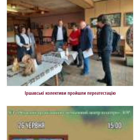
Іршавські колективи пройшли переатестацію