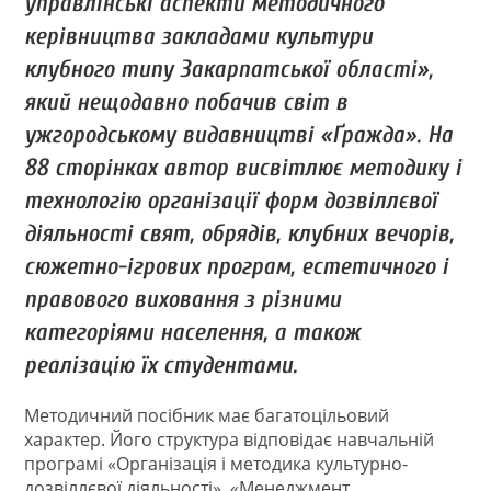
управлінські аспекти методичного
керівництва закладами культури
клубного типу Закарпатської області»,
який нещодавно побачив світ в
ужгородському видавництві «Ґражда». На
88 сторінках автор висвітлює методику і
технологію організації форм дозвіллєвої
діяльності свят, обрядів, клубних вечорів,
сюжетно-ігрових програм, естетичного і
правового виховання з різними
категоріями населення, а також
реалізацію їх студентами.
Методичний посібник має багатоцільовий
характер. Його структура відповідає навчальній
програмі «Організація і методика культурно-
дозвіллєвої діяльності», «Менеджмент