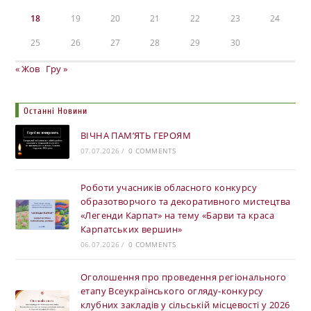
18
19
20
21
22
23
24
25
26
27
28
29
30
« Жов
Гру »
Останні Новини
ВІЧНА ПАМ’ЯТЬ ГЕРОЯМ
07.07.2026
/
0 COMMENTS
Роботи учасників обласного конкурсу
образотворчого та декоративного мистецтва
«Легенди Карпат» на тему «Барви та краса
Карпатських вершин»
06.07.2026
/
0 COMMENTS
Оголошення про проведення регіонального
етапу Всеукраїнського огляду-конкурсу
клубних закладів у сільській місцевості у 2026