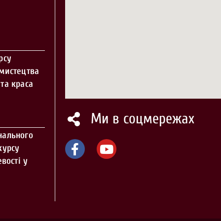
рсу
 мистецтва
та краса
Ми в соцмережах
нального
курсу
вості у