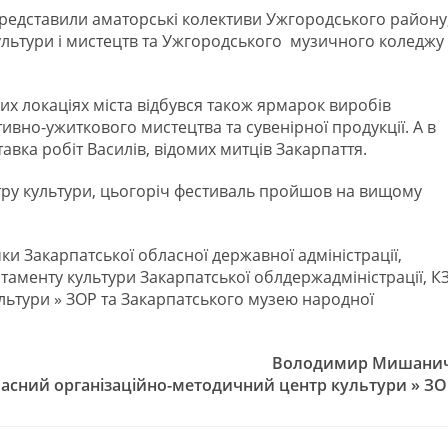
представили аматорські колективи Ужгородського району
культури і мистецтв та Ужгородського музичного коледжу
их локаціях міста відбувся також ярмарок виробів
ивно-ужиткового мистецтва та сувенірної продукції. А в
тавка робіт Василів, відомих митців Закарпаття.
тру культури, цьогоріч фестиваль пройшов на вищому
ки Закарпатської обласної державної адміністрації,
таменту культури Закарпатської облдержадміністрації, К
ьтури » ЗОР та Закарпатського музею народної
Володимир Мишанич
асний організаційно-методичний центр культури » ЗО