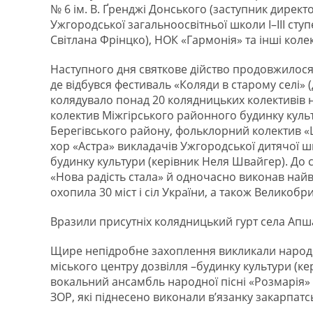
№ 6 ім. В. Ґренджі Донського (заступник директ
Ужгородської загальноосвітньої школи І–ІІІ ступ
Світлана Фрінцко), НОК «Гармонія» та інші коле
Наступного дня святкове дійство продовжилося 
де відбувся фестиваль «Коляди в старому селі»
колядувало понад 20 колядницьких колективів
колектив Міжгірського районного будинку культ
Берегівського району, фольклорний колектив 
хор «Астра» викладачів Ужгородської дитячої ш
будинку культури (керівник Неля Швайгер). До с
«Нова радість стала» й одночасно виконав найві
охопила 30 міст і сіл України, а також Великоб
Вразили присутніх колядницький гурт села Апша
Щире непідробне захоплення викликали народн
міського центру дозвілля –будинку культури (к
вокальний ансамбль народної пісні «Розмарія»
ЗОР, які піднесено виконали в’язанку закарпатс