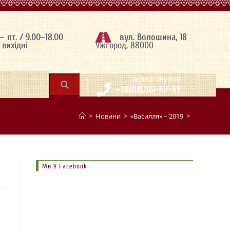
 – пт. / 9.00–18.00
вул. Волошина, 18
– вихідні
Ужгород, 88000
|
телефонуйте
+38(0312)61-60-33
>
Новини
>
«Василля» – 2019
>
Ми У Facebook