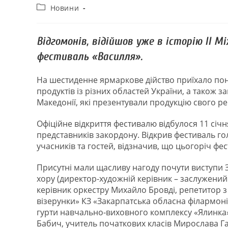
Новини
Відгомонів, відійшов уже в історію ІІ 
фестиваль «Василля».
На шестиденне ярмаркове дійство приїхало пон
продуктів із різних областей України, а також з
Македонії, які презентували продукцію свого р
Офіційне відкриття фестивалю відбулося 11 січ
представників закордону. Відкрив фестиваль го
учасників та гостей, відзначив, що цьогоріч ф
Присутні мали щасливу нагоду почути виступи
хору (директор-художній керівник – заслужений
керівник оркестру Михайло Бровді, репетитор 
візерунки» КЗ «Закарпатська обласна філармоні
гурти навчально-виховного комплексу «Ялинка»
Бабич, учитель початкових класів Мирослава Гар