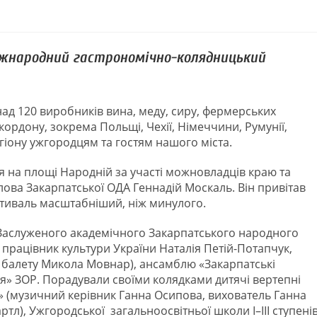
Міжнародний гастрономічно-колядницький
ад 120 виробників вина, меду, сиру, фермерських
акордону, зокрема Польщі, Чехії, Німеччини, Румунії,
егіону ужгородцям та гостям нашого міста.
ня на площі Народній за участі можновладців краю та
лова Закарпатської ОДА Геннадій Москаль. Він привітав
естиваль масштабніший, ніж минулого.
 Заслуженого академічного Закарпатського народного
 працівник культури України Наталія Петій-Потапчук,
з балету Микола Мовнар), ансамблю «Закарпатські
я» ЗОР. Порадували своїми колядками дитячі вертепні
 (музичний керівник Ганна Осипова, вихователь Ганна
тл), Ужгородської загальноосвітньої школи І–ІІІ ступені