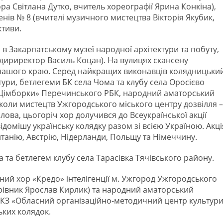
ора Світлана Дутко, вчитель хореографії Ярина Конкіна),
енів № 8 (вчителі музичного мистецтва Вікторія Якубик,
ктиви.
в Закарпатському музеї народної архітектури та побуту,
 (дириректор Василь Коцан). На вулицях скансену
 нашого краю. Серед найкращих виконавців колядницьки
ури, бетлегеми БК села Чома та клубу села Оросієво
«Цімборки» Перечинського РБК, народний аматорський
коли мистецтв Ужгородського міського центру дозвілля –
лова, цьогоріч хор долучився до Всеукраїнської акції
домішу українську колядку разом зі всією Україною. Акці
ританію, Австрію, Нідерланди, Польщу та Німеччину.
 та бетлегем клубу села Тарасівка Тячівського району.
ий хор «Кредо» інтелігенції м. Ужгород Ужгородського
ерівник Ярослав Кирлик) та народний аматорський
 КЗ «Обласний організаційно-методичний центр культур
ьких колядок.