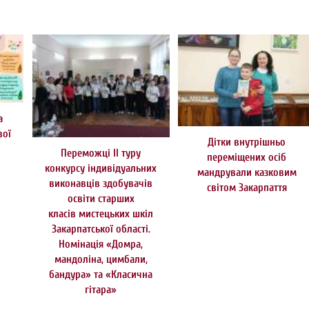
а
вої
Дітки внутрішньо
Переможці ІІ туру
переміщених осіб
конкурсу індивідуальних
мандрували казковим
виконавців здобувачів
світом Закарпаття
освіти старших
класів мистецьких шкіл
Закарпатської області.
Номінація «Домра,
мандоліна, цимбали,
бандура» та «Класична
гітара»