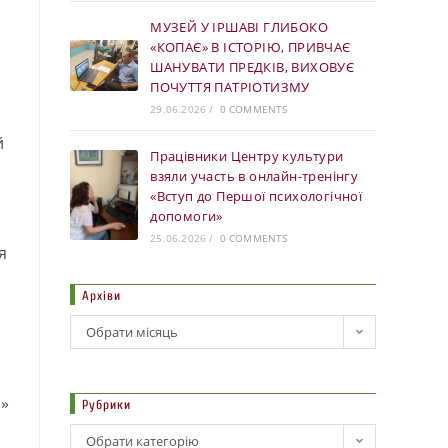
МУЗЕЙ У ІРШАВІ ГЛИБОКО
«КОПАЄ» В ІСТОРІЮ, ПРИВЧАЄ
ШАНУВАТИ ПРЕДКІВ, ВИХОВУЄ
ПОЧУТТЯ ПАТРІОТИЗМУ
29.06.2026
/
0 COMMENTS
й
Працівники Центру культури
взяли участь в онлайн-тренінгу
«Вступ до Першої психологічної
допомоги»
25.06.2026
/
0 COMMENTS
я
Архіви
Обрати місяць
и»
Рубрики
Обрати категорію