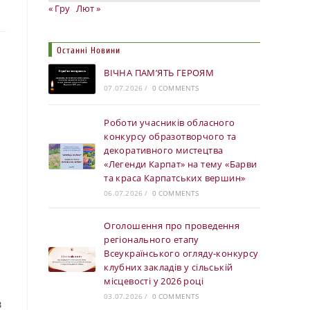
« Гру
Лют »
Останні Новини
ВІЧНА ПАМ’ЯТЬ ГЕРОЯМ
07.07.2026
/
0 COMMENTS
Роботи учасників обласного
конкурсу образотворчого та
декоративного мистецтва
«Легенди Карпат» на тему «Барви
та краса Карпатських вершин»
06.07.2026
/
0 COMMENTS
Оголошення про проведення
регіонального етапу
Всеукраїнського огляду-конкурсу
клубних закладів у сільській
місцевості у 2026 році
03.07.2026
/
0 COMMENTS
в