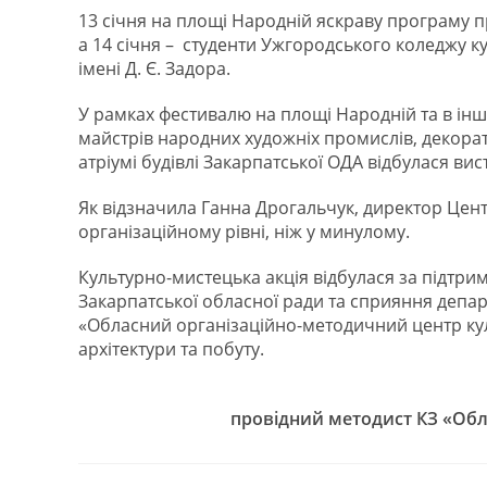
13 січня на площі Народній яскраву програму 
а 14 січня – студенти Ужгородського коледжу 
імені Д. Є. Задора.
У рамках фестивалю на площі Народній та в інш
майстрів народних художніх промислів, декорат
атріумі будівлі Закарпатської ОДА відбулася вис
Як відзначила Ганна Дрогальчук, директор Цен
організаційному рівні, ніж у минулому.
Культурно-мистецька акція відбулася за підтрим
Закарпатської обласної ради та сприяння депар
«Обласний організаційно-методичний центр кул
архітектури та побуту.
провідний методист КЗ «Обл