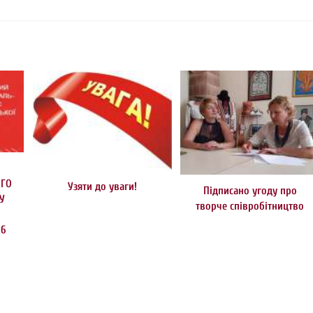
ОГО
Узяти до уваги!
Підписано угоду про
СУ
творче співробітництво
26