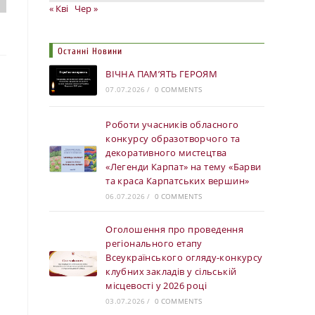
« Кві
Чер »
Останні Новини
ВІЧНА ПАМ’ЯТЬ ГЕРОЯМ
07.07.2026
/
0 COMMENTS
Роботи учасників обласного
конкурсу образотворчого та
декоративного мистецтва
«Легенди Карпат» на тему «Барви
та краса Карпатських вершин»
06.07.2026
/
0 COMMENTS
Оголошення про проведення
регіонального етапу
Всеукраїнського огляду-конкурсу
клубних закладів у сільській
місцевості у 2026 році
03.07.2026
/
0 COMMENTS