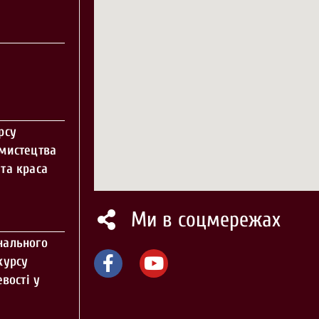
рсу
 мистецтва
та краса
Ми в соцмережах
нального
курсу
вості у