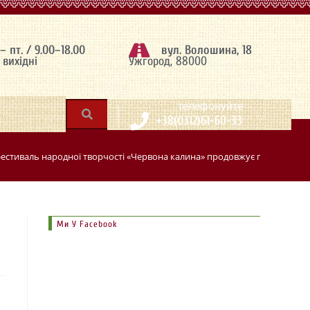
 – пт. / 9.00–18.00
вул. Волошина, 18
– вихідні
Ужгород, 88000
|
телефонуйте
+38(0312)61-60-33
фестиваль народної творчості «Червона калина» продовжує приймати з
Ми У Facebook