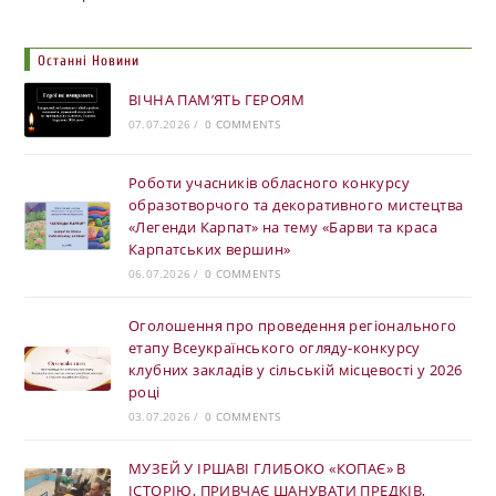
Останні Новини
ВІЧНА ПАМ’ЯТЬ ГЕРОЯМ
07.07.2026
/
0 COMMENTS
Роботи учасників обласного конкурсу
образотворчого та декоративного мистецтва
«Легенди Карпат» на тему «Барви та краса
Карпатських вершин»
06.07.2026
/
0 COMMENTS
Оголошення про проведення регіонального
етапу Всеукраїнського огляду-конкурсу
клубних закладів у сільській місцевості у 2026
році
03.07.2026
/
0 COMMENTS
МУЗЕЙ У ІРШАВІ ГЛИБОКО «КОПАЄ» В
ІСТОРІЮ, ПРИВЧАЄ ШАНУВАТИ ПРЕДКІВ,