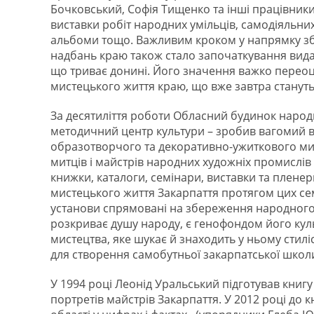
Бочковський, Софія Тищенко та інші працівник
виставки робіт народних умільців, самодіяльни
альбоми тощо. Важливим кроком у напрямку зб
надбань краю також стало започаткування вида
що триває донині. Його значення важко переоці
мистецького життя краю, що вже завтра стануть 
За десятиліття роботи Обласний будинок народн
методичний центр культури – зробив вагомий в
образотворчого та декоративно-ужиткового мист
митців і майстрів народних художніх промислів
книжки, каталоги, семінари, виставки та пленер
мистецького життя Закарпаття протягом цих сем
установи спрямовані на збереження народного
розкриває душу народу, є генофондом його ку
мистецтва, яке шукає й знаходить у ньому стилі
для створення самобутньої закарпатської школ
У 1994 році Леонід Уральський підготував книгу
портретів майстрів Закарпаття. У 2012 році до 