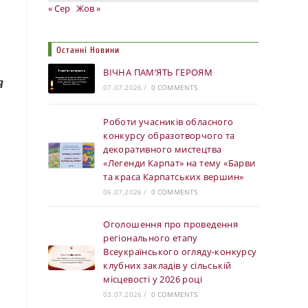
« Сер
Жов »
Останні Новини
ВІЧНА ПАМ’ЯТЬ ГЕРОЯМ
я
07.07.2026
/
0 COMMENTS
Роботи учасників обласного
конкурсу образотворчого та
декоративного мистецтва
«Легенди Карпат» на тему «Барви
та краса Карпатських вершин»
06.07.2026
/
0 COMMENTS
Оголошення про проведення
регіонального етапу
Всеукраїнського огляду-конкурсу
клубних закладів у сільській
місцевості у 2026 році
03.07.2026
/
0 COMMENTS