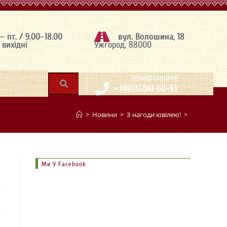
 – пт. / 9.00–18.00
вул. Волошина, 18
– вихідні
Ужгород, 88000
|
телефонуйте
+38(0312)61-60-33
>
Новини
>
З нагоди ювілею!
>
Ми У Facebook