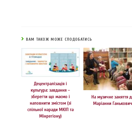
ВАМ ТАКОЖ МОЖЕ СПОДОБАТИСЬ
Децентралізація і
культура: завдання –
зберегти що маємо і
На музичне заняття 
наповнити змістом (зі
Маріанни Ганькови
спільної наради МКІП та
Мінрегіону)