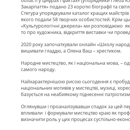
області у цифрах і фактах» (упорядники Глеба Ю.
Закарпаття» подано 23 короткі біографії та світл
Стегура упорядкували каталог кращих майстрів 
якого подали 58 творчих особистостей. Крім ц
«Культурологічні джерела» ми розповідаємо я
то про художника, відкриття виставки чи прове
2020 року започаткували онлайн «Школу народ
вишивати гладдю, а Олена Ваш – хрестиком.
Народне мистецтво, як і національна мова, – од
самого народу.
Найхарактернішою рисою сьогодення є пробудж
національних мотивів у мистецтві, музиці, хоре
базується на неабиякому піднесенні патріотизму
Оглянувши і проаналізувавши спадок за цей пе
впливали і формували мистецтво краю як профес
визначити роль у цих процесах суспільно-економі