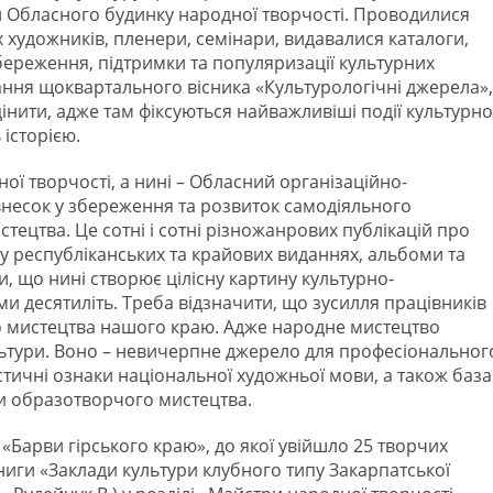
и Обласного будинку народної творчості. Проводилися
х художників, пленери, семінари, видавалися каталоги,
ереження, підтримки та популяризації культурних
ння щоквартального вісника «Культурологічні джерела»,
нити, адже там фіксуються найважливіші події культурно
історією.
ої творчості, а нині – Обласний організаційно-
несок у збереження та розвиток самодіяльного
ецтва. Це сотні і сотні різножанрових публікацій про
 у республіканських та крайових виданнях, альбоми та
и, що нині створює цілісну картину культурно-
и десятиліть. Треба відзначити, що зусилля працівників
 мистецтва нашого краю. Адже народне мистецтво
льтури. Воно – невичерпне джерело для професіональног
стичні ознаки національної художньої мови, а також база
и образотворчого мистецтва.
 «Барви гірського краю», до якої увійшло 25 творчих
книги «Заклади культури клубного типу Закарпатської