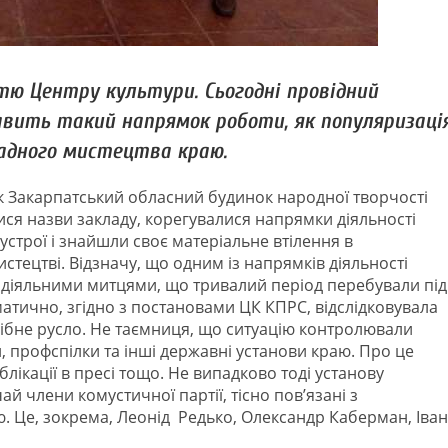
тю Центру культури. Сьогодні провідний
ить такий напрямок роботи, як популяризаці
адного мистецтва краю.
 як Закарпатський обласний будинок народної творчості
ся назви закладу, корегувалися напрямки діяльності
устрої і знайшли своє матеріальне втілення в
ецтві. Відзначу, що одним із напрямків діяльності
модіяльними митцями, що тривалий період перебували під
матично, згідно з постановами ЦК КПРС, відслідковувала
рібне русло. Не таємниця, що ситуацію контролювали
, профспілки та інші державні установи краю. Про це
публікації в пресі тощо. Не випадково тоді установу
 члени комустичної партії, тісно пов’язані з
Це, зокрема, Леонід Редько, Олександр Каберман, Іван