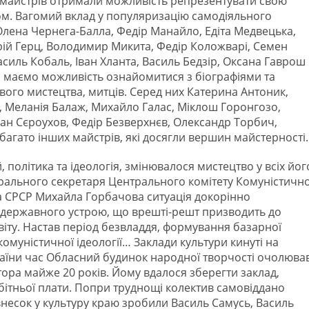
 майстрів отримали можливість репрезентувати свою
доном. Вагомий вклад у популяризацію самодіяльного
Олена Чернега-Балла, Федір Манайло, Едіта Медвецька,
рій Герц, Володимир Микита, Федір Коложварі, Семен
силь Кобаль, Іван Хланта, Василь Бедзір, Оксана Гаврош
ми маємо можливість ознайомитися з біографіями та
вого мистецтва, митців. Серед них Катерина Антоник,
, Меланія Балаж, Михайло Галас, Міклош Горонгозо,
епан Сєроухов, Федір Безверхнєв, Олександр Торбич,
багато інших майстрів, які досягли вершин майстерності.
 політика та ідеологія, змінювалося мистецтво у всіх йог
рального секретаря Центрального комітету Комуністично
а СРСР Михайла Горбачова ситуація докорінно
 державного устрою, що врешті-решт призводить до
віту. Настав період безвладдя, формування базарної
 комуністичної ідеології… Заклади культури кинуті на
аїни час Обласний будинок народної творчості очолюва
ора майже 20 років. Йому вдалося зберегти заклад,
бітньої плати. Попри труднощі колектив самовіддано
несок у культуру краю зробили Василь Самусь, Василь