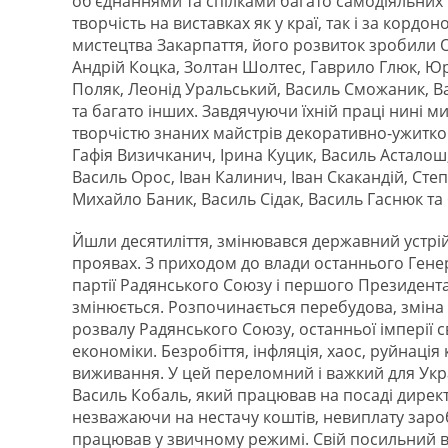
об’єднаннями та спілками багато самодіяльних
творчість на виставках як у краї, так і за кор
мистецтва Закарпаття, його розвиток зробили 
Андрій Коцка, Золтан Шолтес, Гаврило Глюк, Ю
Поляк, Леонід Уральський, Василь Сможаник, Ва
та багато інших. Завдячуючи їхній праці нині 
творчістю знаних майстрів декоративно-ужитко
Гафія Визичканич, Ірина Куцик, Василь Асталош
Василь Орос, Іван Калинич, Іван Скакандій, Ст
Михайло Баник, Василь Сідак, Василь Гаснюк та 
Йшли десятиліття, змінювався державний устрій,
проявах. З приходом до влади останнього Гене
партії Радянського Союзу і першого Президент
змінюється. Розпочинається перебудова, зміна
розвалу Радянського Союзу, останньої імперії с
економіки. Безробіття, інфляція, хаос, руйнація
виживання. У цей переломний і важкий для Укр
Василь Кобаль, який працював на посаді директ
незважаючи на нестачу коштів, невиплату заро
працював у звичному режимі. Свій посильний в