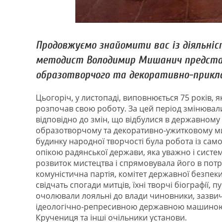
Продовжуємо знайомити вас із діяльніс
методист Володимир Мишанич представ
образотворчого та декоративно-прикл
Цьогоріч, у листопаді, виповнюється 75 років,
розпочав свою роботу. За цей період змінювали
відповідно до змін, що відбулися в державному 
образотворчому та декоративно-ужитковому мист
будинку народної творчості була робота із са
опікою радянської держави, яка уважно і систе
розвиток мистецтва і спрямовувала його в пот
комуністична партія, комітет державної безпеки
свідчать спогади митців, їхні творчі біографії, 
очолювали лояльні до влади чиновники, зазвичай
ідеологічно-репресивною державною машиною. 
Кручениця та інші очільники установи.