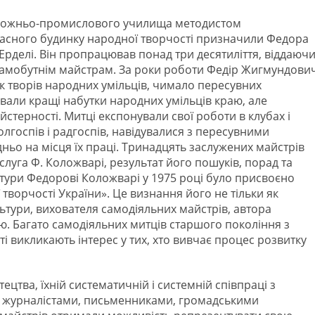
художньо-промислового училища методистом
асного будинку народної творчості призначили Федора
рделі. Він пропрацював понад три десятиліття, віддаюч
самобутнім майстрам. За роки роботи Федір Жигмундови
ок творів народних умільців, чимало пересувних
ували кращі набутки народних умільців краю, але
терності. Митці експонували свої роботи в клубах і
лгоспів і радгоспів, навідувалися з пересувними
ньо на місця їх праці. Тринадцять заслужених майстрів
слуга Ф. Коложварі, результат його пошуків, порад та
льтури Федорові Коложварі у 1975 році було присвоєно
ворчості України». Це визнання його не тільки як
ьтури, вихователя самодіяльних майстрів, автора
ю. Багато самодіяльних митців старшого покоління з
ті викликають інтерес у тих, хто вивчає процес розвитку
цтва, їхній систематичній і системній співпраці з
 журналістами, письменниками, громадськими