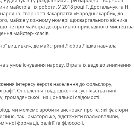
, Рудейчук В.) у розділі «Майстри народної творчості
ини майстрів і їх роботи. У 2018 році Г. Дрогальчук та Н.
народної творчості Закарпаття «Народні скарби», до
ього, майже у кожному номері щоквартального вісника
кщо не про майстра декоративно-прикладного мистецтва
дення майстер-класів.
ної вишивки», де майстрині Любов Лішка навчала
на з умов існування народу. Втрата їх веде до зникнення
ення інтересу верств населення до фольклору,
ографії. Оновлення і відродження суспільства нині
, громадянської і національної свідомості.
ріод, ми можемо зробити висновки про те, які фактори
ійне, так і аматорське, відстежити взаємовпливи,
чної формації, релігії та філософії.