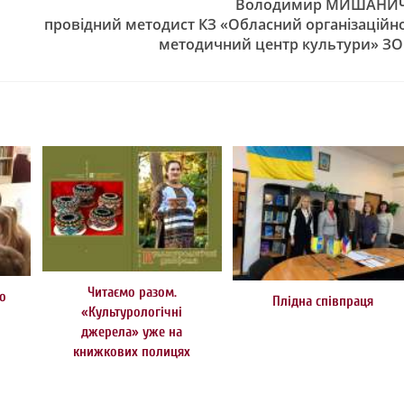
Володимир МИШАНИЧ
провідний методист
КЗ «Обласний організаційн
методичний центр культури» ЗО
Читаємо разом.
до
Плідна співпраця
«Культурологічні
ч
джерела» уже на
книжкових полицях