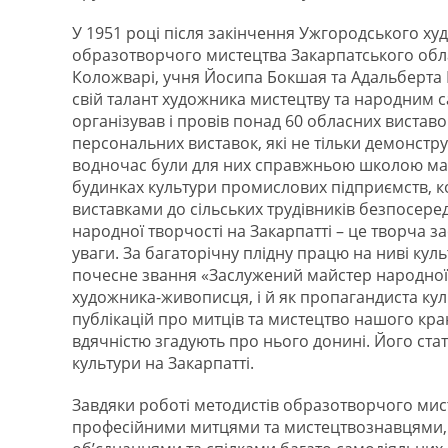
У 1951 році після закінчення Ужгородського 
образотворчого мистецтва Закарпатського обл
Коложварі, учня Йосипа Бокшая та Адальберта Е
свій талант художника мистецтву та народним 
організував і провів понад 60 обласних вистав
персональних виставок, які не тільки демонстр
водночас були для них справжньою школою майс
будинках культури промислових підприємств, ко
виставками до сільських трудівників безпосеред
народної творчості на Закарпатті – це творча за
уваги. За багаторічну плідну працю на ниві ку
почесне звання «Заслужений майстер народної т
художника-живописця, і й як пропагандиста кул
публікацій про митців та мистецтво нашого кра
вдячністю згадують про нього донині. Його стат
культури на Закарпатті.
Завдяки роботі методистів образотворчого мисте
професійними митцями та мистецтвознавцями,