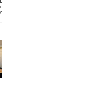
,
о-
Р