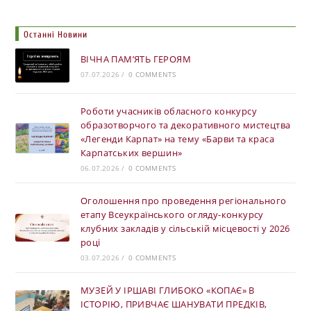
Останні Новини
ВІЧНА ПАМ’ЯТЬ ГЕРОЯМ
07.07.2026
/
0 COMMENTS
Роботи учасників обласного конкурсу
образотворчого та декоративного мистецтва
«Легенди Карпат» на тему «Барви та краса
Карпатських вершин»
06.07.2026
/
0 COMMENTS
Оголошення про проведення регіонального
етапу Всеукраїнського огляду-конкурсу
клубних закладів у сільській місцевості у 2026
році
03.07.2026
/
0 COMMENTS
МУЗЕЙ У ІРШАВІ ГЛИБОКО «КОПАЄ» В
ІСТОРІЮ, ПРИВЧАЄ ШАНУВАТИ ПРЕДКІВ,